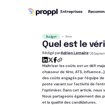
Entreprises
Recomm
•
Budget
11
min
Quel est le vé
Rédigé par
Adrien Lemaire
•
25
Septem
Maîtriser les coûts est un défi ma
chasseur de tête, ATS, influence…
des coûts engagés par l’équipe de
poste vacant sur l’activité de l’e
l’optimiser. Dans cet article, nou
Nous partageons également des pis
et la qualité des candidatures.