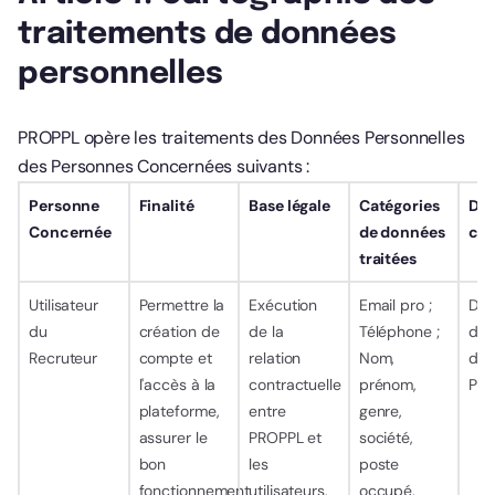
traitements de données
personnelles
PROPPL opère les traitements des Données Personnelles
des Personnes Concernées suivants :
Personne
Finalité
Base légale
Catégories
Dur
Concernée
de données
con
traitées
Utilisateur
Permettre la
Exécution
Email pro ;
Dur
du
création de
de la
Téléphone ;
d’ut
Recruteur
compte et
relation
Nom,
de 
l'accès à la
contractuelle
prénom,
Pla
plateforme,
entre
genre,
assurer le
PROPPL et
société,
bon
les
poste
fonctionnement
utilisateurs,
occupé,