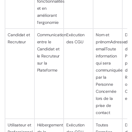
fonctionnalités
et en
améliorant
l’ergonomie
Candidat et
Communication
Exécution
Nom et
Dur
Recruteur
entre le
des CGU
prénomAdresse
d’ut
Candidat et
emailToute
de 
le Recruteur
information
Pla
sur la
qui sera
par
Plateforme
communiquée
der
par la
Rec
Personne
ou 
Concernée
Can
lors de la
enc
prise de
contact
Utilisateur et
Hébergement
Exécution
Toutes
Dur