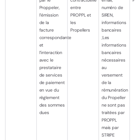
par le
contractuelle
email,
Pla
Proppeler,
entre
numéro de
l’émission
PROPPL et
SIREN,
de la
les
informations
facture
Propellers
bancaires
correspondante
;Les
et
informations
l’interaction
bancaires
avec le
nécessaires
prestataire
au
de services
versement
de paiement
de la
en vue du
rémunération
règlement
du Propeller
des sommes
ne sont pas
dues
traitées par
PROPPL
mais par
STRIPE