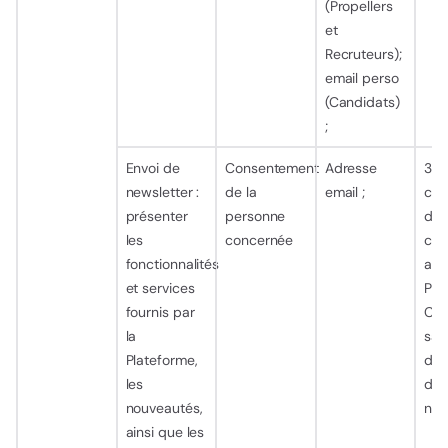
(Propellers
et
Recruteurs);
email perso
(Candidats)
;
Envoi de
Consentement
Adresse
3 a
newsletter :
de la
email ;
com
présenter
personne
der
les
concernée
con
fonctionnalités
ave
et services
Per
fournis par
Con
la
sau
Plateforme,
dé
les
de 
nouveautés,
new
ainsi que les