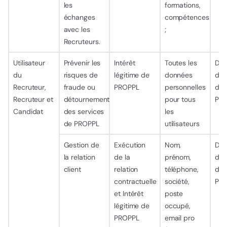
les
formations,
échanges
compétences
avec les
;
Recruteurs.
Utilisateur
Prévenir les
Intérêt
Toutes les
Dur
du
risques de
légitime de
données
d’ut
Recruteur,
fraude ou
PROPPL
personnelles
de 
Recruteur et
détournement
pour tous
Pla
Candidat
des services
les
de PROPPL
utilisateurs
Gestion de
Exécution
Nom,
Dur
la relation
de la
prénom,
d’ut
client
relation
téléphone,
de 
contractuelle
société,
Pla
et Intérêt
poste
légitime de
occupé,
PROPPL
email pro