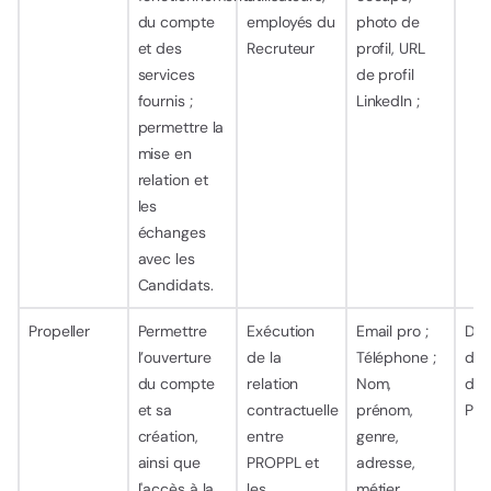
du compte
employés du
photo de
et des
Recruteur
profil, URL
services
de profil
fournis ;
LinkedIn ;
permettre la
mise en
relation et
les
échanges
avec les
Candidats.
Propeller
Permettre
Exécution
Email pro ;
Dur
l’ouverture
de la
Téléphone ;
d’ut
du compte
relation
Nom,
de 
et sa
contractuelle
prénom,
Pla
création,
entre
genre,
ainsi que
PROPPL et
adresse,
l'accès à la
les
métier,