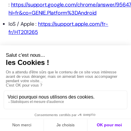
:
https://support.google.com/chrome/answer/9564
hl=fr&co=GENIE.Platform%3DAndroid
IoS / Apple :
https://support.apple.com/fr-
fr/HT201265
Article 9. Évolution de la politiqu
de confidentialité
ette Politique de confidentialité peut être modifiée, complétée
u mise à jour à jour à tout moment par PROPPL, afin notammen
e prendre en compte toute évolution légale, réglementaire,
urisprudentielle et/ou technique, dans le but de garantir
onstamment la meilleure protection des Données Personnelles
es Personnes Concernées. La Personne Concernée est invitée 