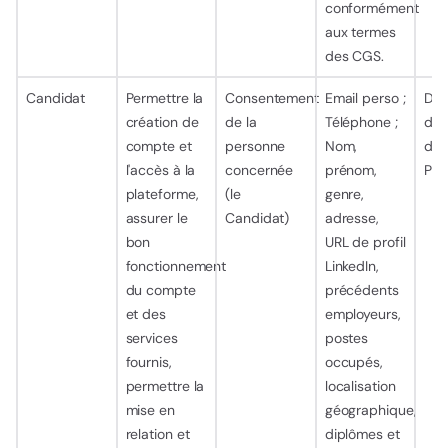
conformément
aux termes
des CGS.
Candidat
Permettre la
Consentement
Email perso ;
Dur
création de
de la
Téléphone ;
d’ut
compte et
personne
Nom,
de 
l'accès à la
concernée
prénom,
Pla
plateforme,
(le
genre,
assurer le
Candidat)
adresse,
bon
URL de profil
fonctionnement
LinkedIn,
du compte
précédents
et des
employeurs,
services
postes
fournis,
occupés,
permettre la
localisation
mise en
géographique,
relation et
diplômes et