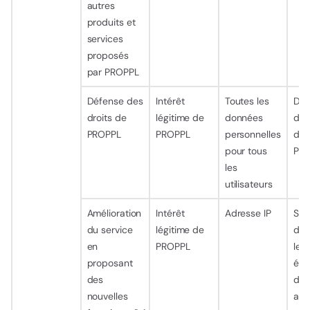
autres
produits et
services
proposés
par PROPPL
Défense des
Intérêt
Toutes les
Dur
droits de
légitime de
données
d’ut
PROPPL
PROPPL
personnelles
de 
pour tous
Pla
les
utilisateurs
Amélioration
Intérêt
Adresse IP
San
du service
légitime de
de 
en
PROPPL
les
proposant
éta
des
déf
nouvelles
ano