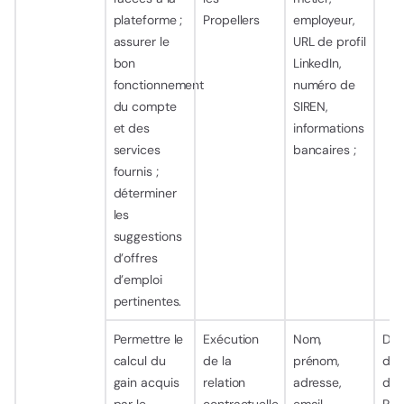
plateforme ;
Propellers
employeur,
assurer le
URL de profil
bon
LinkedIn,
fonctionnement
numéro de
du compte
SIREN,
et des
informations
services
bancaires ;
fournis ;
déterminer
les
suggestions
d’offres
d’emploi
pertinentes.
Permettre le
Exécution
Nom,
Dur
calcul du
de la
prénom,
d’ut
gain acquis
relation
adresse,
de 