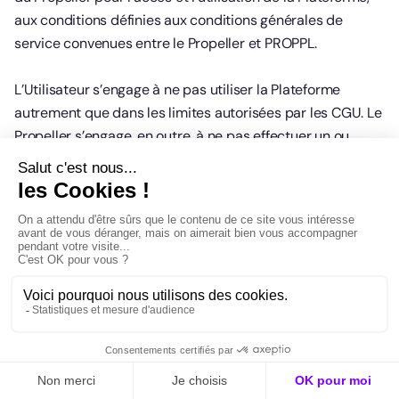
aux conditions définies aux conditions générales de
service convenues entre le Propeller et PROPPL.
L’Utilisateur s’engage à ne pas utiliser la Plateforme
autrement que dans les limites autorisées par les CGU. Le
Propeller s’engage, en outre, à ne pas effectuer un ou
plusieurs des actes suivants, ni permettre à un Utilisateur
ou un tiers ou autoriser un Utilisateur ou un tiers à
effectuer un ou plusieurs des actes suivants : (i)
décompiler ou désassembler les Eléments protégés, en
effectuer l'ingénierie inverse ou tenter de toute autre
manière d'en obtenir les codes sources, en tout ou partie ;
(ii) créer des œuvres dérivées à partir des Eléments
protégés, les adapter, modifier, traduire, ou y apporter
des modifications en tout ou partie, ou permettre une
association ou incorporation de tout ou partie d’un ou
plusieurs de ses éléments à d'autres œuvres, y compris